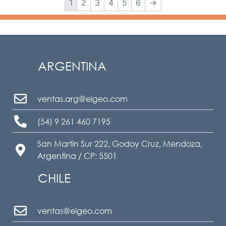
1
2
3
4
5
6
→
ARGENTINA
ventas.arg@eigeo.com
(54) 9 261 460 7195
San Martin Sur 222, Godoy Cruz, Mendoza,
Argentina / CP: 5501
CHILE
ventas@eigeo.com