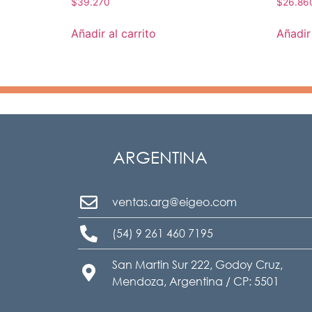
$
39.270
$
26.86
Añadir al carrito
Añadir 
ARGENTINA
ventas.arg@eigeo.com
(54) 9 261 460 7195
San Martin Sur 222, Godoy Cruz,
Mendoza, Argentina / CP: 5501